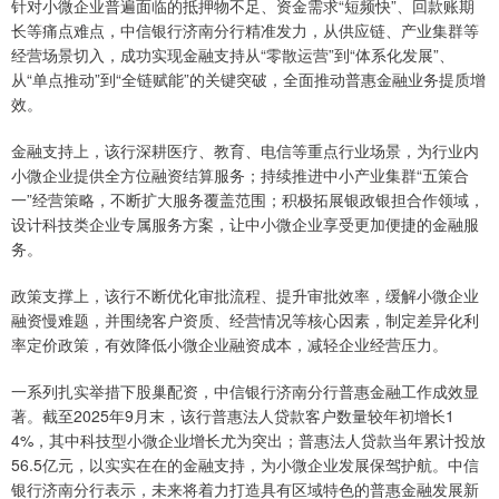
针对小微企业普遍面临的抵押物不足、资金需求“短频快”、回款账期
长等痛点难点，中信银行济南分行精准发力，从供应链、产业集群等
经营场景切入，成功实现金融支持从“零散运营”到“体系化发展”、
从“单点推动”到“全链赋能”的关键突破，全面推动普惠金融业务提质增
效。
金融支持上，该行深耕医疗、教育、电信等重点行业场景，为行业内
小微企业提供全方位融资结算服务；持续推进中小产业集群“五策合
一”经营策略，不断扩大服务覆盖范围；积极拓展银政银担合作领域，
设计科技类企业专属服务方案，让中小微企业享受更加便捷的金融服
务。
政策支撑上，该行不断优化审批流程、提升审批效率，缓解小微企业
融资慢难题，并围绕客户资质、经营情况等核心因素，制定差异化利
率定价政策，有效降低小微企业融资成本，减轻企业经营压力。
一系列扎实举措下股巢配资，中信银行济南分行普惠金融工作成效显
著。截至2025年9月末，该行普惠法人贷款客户数量较年初增长1
4%，其中科技型小微企业增长尤为突出；普惠法人贷款当年累计投放
56.5亿元，以实实在在的金融支持，为小微企业发展保驾护航。中信
银行济南分行表示，未来将着力打造具有区域特色的普惠金融发展新