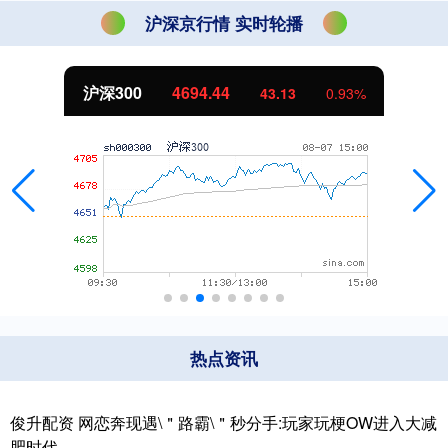
沪深京行情 实时轮播
北证50
1134.24
11.37
1.01%
热点资讯
俊升配资 网恋奔现遇\＂路霸\＂秒分手:玩家玩梗OW进入大减
肥时代