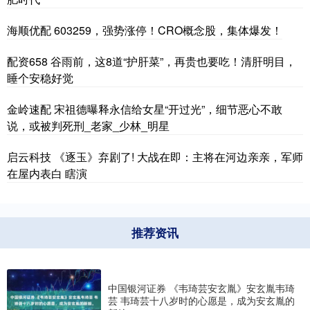
海顺优配 603259，强势涨停！CRO概念股，集体爆发！
配资658 谷雨前，这8道“护肝菜”，再贵也要吃！清肝明目，
睡个安稳好觉
金岭速配 宋祖德曝释永信给女星“开过光”，细节恶心不敢
说，或被判死刑_老家_少林_明星
启云科技 《逐玉》弃剧了! 大战在即：主将在河边亲亲，军师
在屋内表白 瞎演
推荐资讯
中国银河证券 《韦琦芸安玄胤》安玄胤韦琦
芸 韦琦芸十八岁时的心愿是，成为安玄胤的