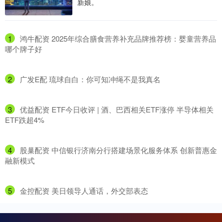
新娘。
1
​鸿牛配资 2025年综合膳食营养补充品牌推荐榜：婴童营养品
哪个牌子好
2
​广发E配 琉球自白：你可知冲绳不是我真名
3
​优益配资 ETF今日收评 | 酒、巴西相关ETF涨停 半导体相关
ETF跌超4%
4
​股巢配资 中信银行济南分行搭建场景化服务体系 创新普惠金
融新模式
5
​金控配资 美日领导人通话，外交部表态