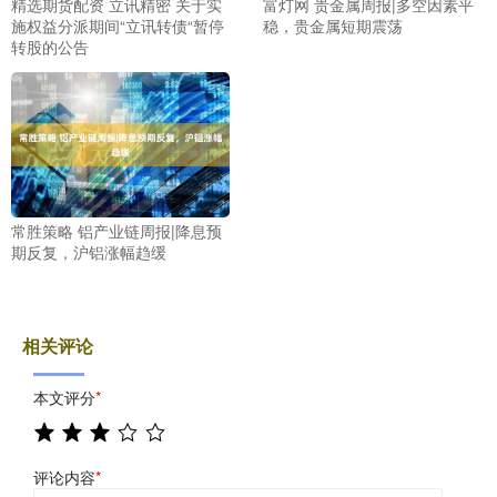
精选期货配资 立讯精密 关于实
富灯网 贵金属周报|多空因素平
施权益分派期间“立讯转债“暂停
稳，贵金属短期震荡
转股的公告
常胜策略 铝产业链周报|降息预
期反复，沪铝涨幅趋缓
相关评论
本文评分
*
评论内容
*