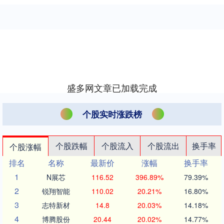
盛多网文章已加载完成
个股实时涨跌榜
个股跌幅
个股流入
个股流出
换手率
个股涨幅
排名
名称
最新价
涨幅
换手率
1
N展芯
116.52
396.89%
79.39%
2
锐翔智能
110.02
20.21%
16.80%
3
志特新材
14.8
20.03%
14.18%
4
博腾股份
20.44
20.02%
14.77%