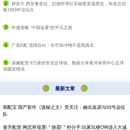
2
​财富牛 西安事变后，彭德怀率红军秘密直逼西安，朱老总后
悔1933年没出兵
3
​申捷策略 “中国金童”的平凡之路
4
​广发E配 琉球自白：你可知冲绳不是我真名
5
​鼎豪配资 6万座的专业足球场，鲁媒分享黄河体育中心足球
场建造情况
最新文章
期配宝 国产新作《诡秘之主》受关注：融合血源与33号远征
队
俊升配资 网恋奔现遇\＂路霸\＂秒分手:玩家玩梗OW进入大减