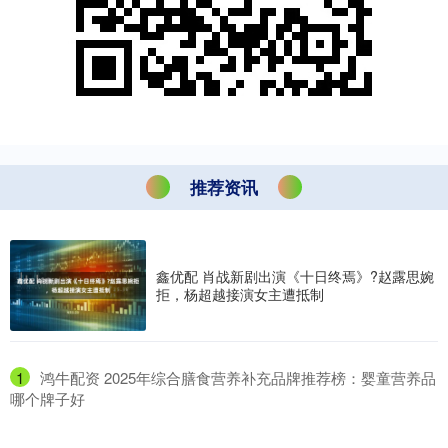
推荐资讯
鑫优配 肖战新剧出演《十日终焉》?赵露思婉
拒，杨超越接演女主遭抵制
1
​鸿牛配资 2025年综合膳食营养补充品牌推荐榜：婴童营养品
哪个牌子好