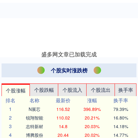
盛多网文章已加载完成
个股实时涨跌榜
个股跌幅
个股流入
个股流出
换手率
个股涨幅
排名
名称
最新价
涨幅
换手率
1
N展芯
116.52
396.89%
79.39%
2
锐翔智能
110.02
20.21%
16.80%
3
志特新材
14.8
20.03%
14.18%
4
博腾股份
20.44
20.02%
14.77%