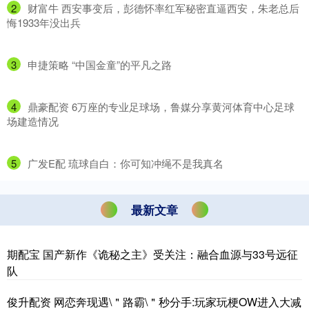
2
​财富牛 西安事变后，彭德怀率红军秘密直逼西安，朱老总后
悔1933年没出兵
3
​申捷策略 “中国金童”的平凡之路
4
​鼎豪配资 6万座的专业足球场，鲁媒分享黄河体育中心足球
场建造情况
5
​广发E配 琉球自白：你可知冲绳不是我真名
最新文章
期配宝 国产新作《诡秘之主》受关注：融合血源与33号远征
队
俊升配资 网恋奔现遇\＂路霸\＂秒分手:玩家玩梗OW进入大减