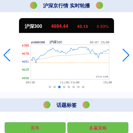
沪深京行情 实时轮播
沪深300
4694.44
43.13
0.93%
话题标签
宣布
多赢策略