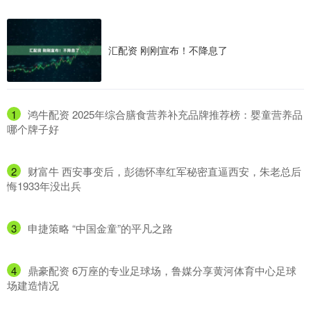
汇配资 刚刚宣布！不降息了
1
​鸿牛配资 2025年综合膳食营养补充品牌推荐榜：婴童营养品
哪个牌子好
2
​财富牛 西安事变后，彭德怀率红军秘密直逼西安，朱老总后
悔1933年没出兵
3
​申捷策略 “中国金童”的平凡之路
4
​鼎豪配资 6万座的专业足球场，鲁媒分享黄河体育中心足球
场建造情况