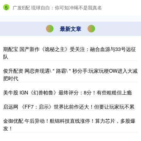
5
​广发E配 琉球自白：你可知冲绳不是我真名
最新文章
期配宝 国产新作《诡秘之主》受关注：融合血源与33号远征
队
俊升配资 网恋奔现遇\＂路霸\＂秒分手:玩家玩梗OW进入大减
肥时代
美牛股 IGN《幻兽帕鲁》最终评分：8分！有些粗糙但上瘾
启远网 《FF7：启示》世界比前作还大！但要让玩家玩不累
金御优配 午后异动！航锦科技直线涨停！算力芯片，多股爆
发！