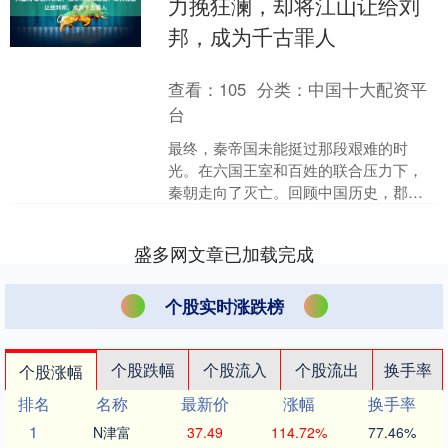
力挽狂澜，却将江山让给刘
邦，成为千古罪人
查看：
105
分类：
中国十大配资平
台
最终，秦帝国未能挺过那段艰难的时
光。在六国王室和百姓的联合压力下，
秦朝走向了灭亡。回顾中国历史，郡县
制仿佛是一种难以消灭的力量，已经运
行了千年之久。自从封建制度....
盛多网文章已加载完成
个股实时涨跌榜
个股跌幅
个股流入
个股流出
换手率
个股涨幅
排名
名称
最新价
涨幅
换手率
1
N津富
37.49
114.72%
77.46%