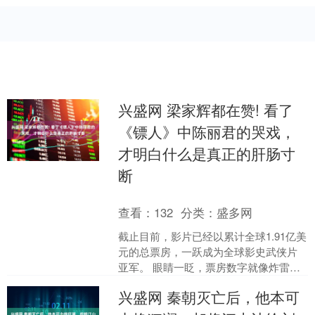
兴盛网 梁家辉都在赞! 看了
《镖人》中陈丽君的哭戏，
才明白什么是真正的肝肠寸
断
查看：
132
分类：
盛多网
截止目前，影片已经以累计全球1.91亿美
元的总票房，一跃成为全球影史武侠片
亚军。 眼睛一眨，票房数字就像炸雷。
而片子在海外还拿到了以烂番茄96%新鲜
兴盛网 秦朝灭亡后，他本可
度，创近二....