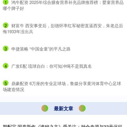
1
​鸿牛配资 2025年综合膳食营养补充品牌推荐榜：婴童营养品
哪个牌子好
2
​财富牛 西安事变后，彭德怀率红军秘密直逼西安，朱老总后
悔1933年没出兵
3
​申捷策略 “中国金童”的平凡之路
4
​广发E配 琉球自白：你可知冲绳不是我真名
5
​鼎豪配资 6万座的专业足球场，鲁媒分享黄河体育中心足球
场建造情况
最新文章
期配宝 国产新作《诡秘之主》受关注：融合血源与33号远征