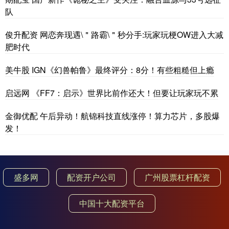
队
俊升配资 网恋奔现遇\＂路霸\＂秒分手:玩家玩梗OW进入大减
肥时代
美牛股 IGN《幻兽帕鲁》最终评分：8分！有些粗糙但上瘾
启远网 《FF7：启示》世界比前作还大！但要让玩家玩不累
金御优配 午后异动！航锦科技直线涨停！算力芯片，多股爆
发！
盛多网
配资开户公司
广州股票杠杆配资
中国十大配资平台