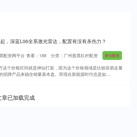
9万起，深蓝L06全系激光雷达，配置有没有杀伤力？
票配资网平台
查看：
188
分类：
广州股票杠杆配资
泰仓配资
15万这个价格区间就是神仙打架，因为这个价格领域是比较容易走量
招牌产品来稳住销量基本盘。而现在新能源时代也是如....
文章已加载完成