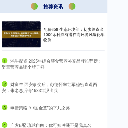
推荐资讯
配资658 生态环境部：初步筛查出
1000余种具有潜在高环境风险化学
物质
1
​鸿牛配资 2025年综合膳食营养补充品牌推荐榜：
婴童营养品哪个牌子好
2
​财富牛 西安事变后，彭德怀率红军秘密直逼西
安，朱老总后悔1933年没出兵
3
​申捷策略 “中国金童”的平凡之路
4
​广发E配 琉球自白：你可知冲绳不是我真名