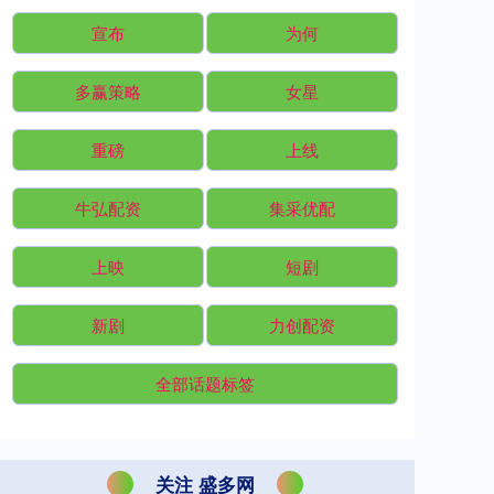
宣布
为何
多赢策略
女星
重磅
上线
牛弘配资
集采优配
上映
短剧
新剧
力创配资
全部话题标签
关注 盛多网