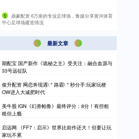
5
​鼎豪配资 6万座的专业足球场，鲁媒分享黄河体育
中心足球场建造情况
最新文章
期配宝 国产新作《诡秘之主》受关注：融合血源与
33号远征队
俊升配资 网恋奔现遇\＂路霸\＂秒分手:玩家玩梗
OW进入大减肥时代
美牛股 IGN《幻兽帕鲁》最终评分：8分！有些粗
糙但上瘾
启远网 《FF7：启示》世界比前作还大！但要让玩
家玩不累