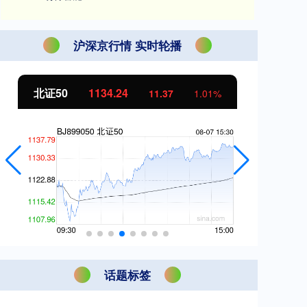
沪深京行情 实时轮播
北证50
1134.24
创
11.37
1.01%
话题标签