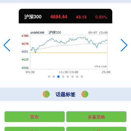
沪深300
4694.44
43.13
0.93%
话题标签
宣布
多赢策略