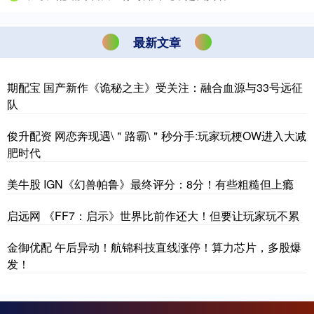
最新文章
期配宝 国产新作《诡秘之主》受关注：融合血源与33号远征
队
俊升配资 网恋奔现遇\＂路霸\＂秒分手:玩家玩梗OW进入大减
肥时代
美牛股 IGN《幻兽帕鲁》最终评分：8分！有些粗糙但上瘾
启远网 《FF7：启示》世界比前作还大！但要让玩家玩不累
金御优配 午后异动！航锦科技直线涨停！算力芯片，多股爆
发！