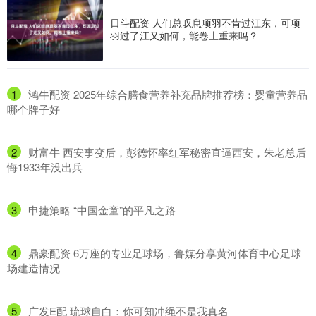
日斗配资 人们总叹息项羽不肯过江东，可项
羽过了江又如何，能卷土重来吗？
1
​鸿牛配资 2025年综合膳食营养补充品牌推荐榜：婴童营养品
哪个牌子好
2
​财富牛 西安事变后，彭德怀率红军秘密直逼西安，朱老总后
悔1933年没出兵
3
​申捷策略 “中国金童”的平凡之路
4
​鼎豪配资 6万座的专业足球场，鲁媒分享黄河体育中心足球
场建造情况
5
​广发E配 琉球自白：你可知冲绳不是我真名