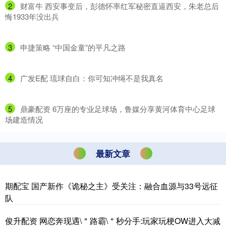
2
​财富牛 西安事变后，彭德怀率红军秘密直逼西安，朱老总后
悔1933年没出兵
3
​申捷策略 “中国金童”的平凡之路
4
​广发E配 琉球自白：你可知冲绳不是我真名
5
​鼎豪配资 6万座的专业足球场，鲁媒分享黄河体育中心足球
场建造情况
最新文章
期配宝 国产新作《诡秘之主》受关注：融合血源与33号远征
队
俊升配资 网恋奔现遇\＂路霸\＂秒分手:玩家玩梗OW进入大减