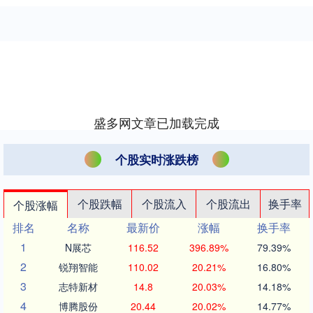
盛多网文章已加载完成
个股实时涨跌榜
个股跌幅
个股流入
个股流出
换手率
个股涨幅
排名
名称
最新价
涨幅
换手率
1
N展芯
116.52
396.89%
79.39%
2
锐翔智能
110.02
20.21%
16.80%
3
志特新材
14.8
20.03%
14.18%
4
博腾股份
20.44
20.02%
14.77%