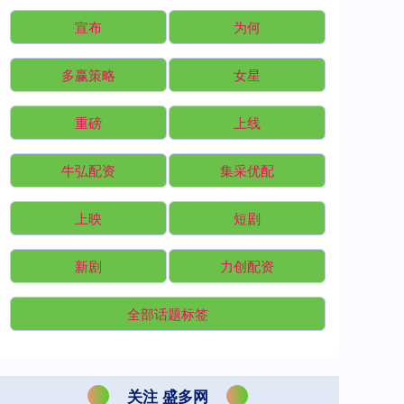
宣布
为何
多赢策略
女星
重磅
上线
牛弘配资
集采优配
上映
短剧
新剧
力创配资
全部话题标签
关注 盛多网