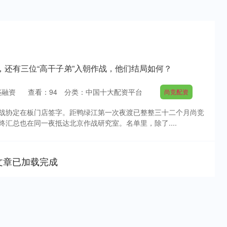
，还有三位“高干子弟”入朝作战，他们结局如何？
盛融资
查看：
94
分类：
中国十大配资平台
尚竞配资
鲜停战协定在板门店签字。距鸭绿江第一次夜渡已整整三十二个月尚竞
汇总也在同一夜抵达北京作战研究室。名单里，除了....
文章已加载完成