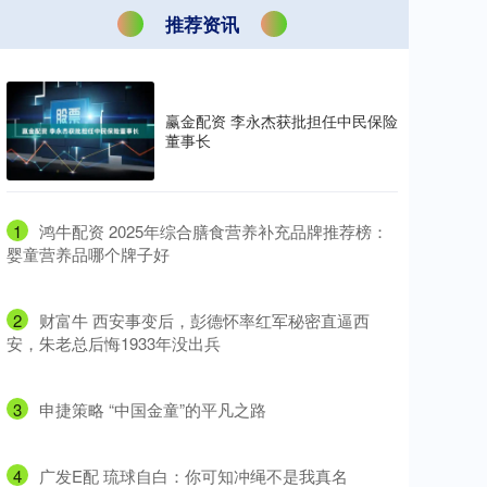
推荐资讯
赢金配资 李永杰获批担任中民保险
董事长
1
​鸿牛配资 2025年综合膳食营养补充品牌推荐榜：
婴童营养品哪个牌子好
2
​财富牛 西安事变后，彭德怀率红军秘密直逼西
安，朱老总后悔1933年没出兵
3
​申捷策略 “中国金童”的平凡之路
4
​广发E配 琉球自白：你可知冲绳不是我真名