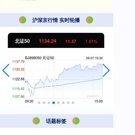
沪深京行情 实时轮播
北证50
1134.24
创
11.37
1.01%
话题标签