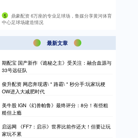
5
​鼎豪配资 6万座的专业足球场，鲁媒分享黄河体育
中心足球场建造情况
最新文章
期配宝 国产新作《诡秘之主》受关注：融合血源与
33号远征队
俊升配资 网恋奔现遇\＂路霸\＂秒分手:玩家玩梗
OW进入大减肥时代
美牛股 IGN《幻兽帕鲁》最终评分：8分！有些粗
糙但上瘾
启远网 《FF7：启示》世界比前作还大！但要让玩
家玩不累