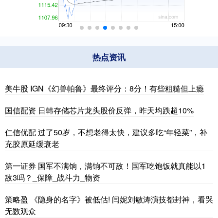
热点资讯
美牛股 IGN《幻兽帕鲁》最终评分：8分！有些粗糙但上瘾
国信配资 日韩存储芯片龙头股价反弹，昨天均跌超10%
仁信优配 过了50岁，不想老得太快，建议多吃“年轻菜”，补
充胶原延缓衰老
第一证券 国军不满饷，满饷不可敌！国军吃饱饭就真能以1
敌3吗？_保障_战斗力_物资
策略盈 《隐身的名字》被低估! 闫妮刘敏涛演技都封神，看哭
无数观众