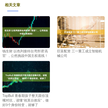
相关文章
钱生财 以色列接待台湾所谓'高
巨富配资 三一重工成立智能机
官' ，公然挑战中国主权底线！
械公司
TopBull 青春期孩子整天跟你顶
嘴对抗，读懂“祝英台效应”，做
好3个身份转变，就够了