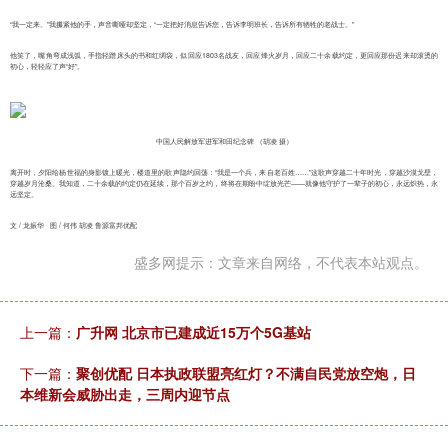
“我一定来。”我攥紧他的手，声音嘶哑却坚定，“一定把好消息告诉您，告诉李明班长，告诉所有牺牲的老战士。”
他笑了，嘴角弯成浅弧，手指轻蹭床头的书和红绸袋，似回应1803名战友，回应烽火岁月，回应二十余载约定，更回应那份迟来却滚烫的
初心，轻轻应了声“好”。
中国人民解放军进军和田纪念碑 （胡凌 摄）
离开时，夕阳给杨世福的身影镀上暖光，楼道里的歌声隐约回荡：“我是一个兵，来自老百姓……”这歌声穿越二十年时光，穿越沙漠戈壁，
穿越岁月沧桑。我知道，二十余载的约定仍在延续，那个百岁之约，终将在期盼中绽放光芒——就像他守护了一辈子的初心，永远炽热，永
远坚定。
文 / 龙振华 图 / 何伟 胡凌 鲁源富邦优配
盛多网提示：文章来自网络，不代表本站观点。
上一篇：
广升网 北京市已建成近15万个5G基站
下一篇：
聚创优配 日本执政联盟亮红灯？不满自民党放空炮，日
本维新会威胁出走，三周内迎节点