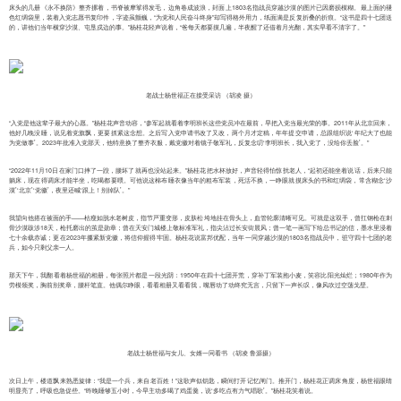
床头的几册《永不换防》整齐摞着，书脊被摩挲得发毛，边角卷成波浪，封面上1803名指战员穿越沙漠的图片已因磨损模糊。最上面的褪
色红绸袋里，装着入党志愿书复印件，字迹虽颤巍，“为党和人民奋斗终身”却写得格外用力，纸面满是反复折叠的折痕。“这书是四十七团送
的，讲他们当年横穿沙漠、屯垦戍边的事。”杨桂花轻声说着，“爸每天都要摸几遍，半夜醒了还借着月光翻，其实早看不清字了。”
老战士杨世福正在接受采访 （胡凌 摄）
“入党是他这辈子最大的心愿。”杨桂花声音动容，“参军起就看着李明班长这些党员冲在最前，早把入党当最光荣的事。2011年从北京回来，
他好几晚没睡，说见着党旗飘，更要抓紧这念想。之后写入党申请书改了又改，两个月才定稿，年年提交申请，总跟组织说‘年纪大了也能
为党做事’。2023年批准入党那天，他特意换了整齐衣服，戴党徽对着镜子敬军礼，反复念叨‘李明班长，我入党了，没给你丢脸’。”
“2022年11月10日在家门口摔了一跤，腰坏了就再也没站起来。”杨桂花把水杯放好，声音轻得怕惊扰老人，“起初还能坐着说话，后来只能
躺床，现在得调床才能半坐，吃喝都要喂。可他说这棉布睡衣像当年的粗布军装，死活不换，一睁眼就摸床头的书和红绸袋，常含糊念‘沙
漠’‘北京’‘党徽’，夜里还喊‘跟上！别掉队’。”
我望向他搭在被面的手——枯瘦如脱水老树皮，指节严重变形，皮肤松垮地挂在骨头上，血管轮廓清晰可见。可就是这双手，曾扛钢枪在刺
骨沙漠跋涉18天，枪托磨出的茧是勋章；曾在天安门城楼上敬标准军礼，指尖沾过长安街晨风；曾一笔一画写下给总书记的信，墨水里浸着
七十余载赤诚；更在2023年攥紧新党徽，将信仰握得牢固。杨桂花说富邦优配，当年一同穿越沙漠的1803名指战员中，驻守四十七团的老
兵，如今只剩父亲一人。
那天下午，我翻看着杨世福的相册，每张照片都是一段光阴：1950年在四十七团开荒，穿补丁军装抱小麦，笑容比阳光灿烂；1980年作为
劳模领奖，胸前别奖章，腰杆笔直。他偶尔睁眼，看看相册又看看我，嘴唇动了动终究无言，只留下一声长叹，像风吹过空荡戈壁。
老战士杨世福与女儿、女婿一同看书 （胡凌 鲁源摄）
次日上午，楼道飘来熟悉旋律：“我是一个兵，来自老百姓！”这歌声似钥匙，瞬间打开记忆闸门。推开门，杨桂花正调床角度，杨世福眼睛
明显亮了，呼吸也急促些。“昨晚睡够五小时，今早主动多喝了鸡蛋羹，说‘多吃点有力气唱歌’。”杨桂花笑着说。