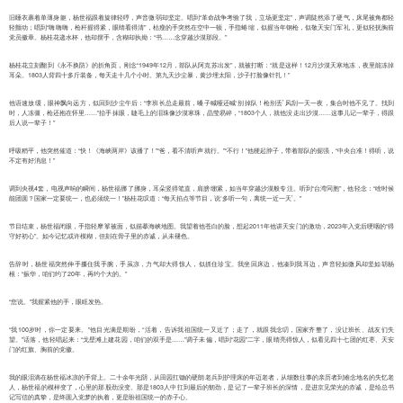
旧睡衣裹着单薄身躯，杨世福跟着旋律轻哼，声音微弱却坚定。唱到“革命战争考验了我，立场更坚定”，声调陡然添了硬气，床尾被角都轻
轻颤动；唱到“嗨嗨嗨，枪杆握得紧，眼睛看得清”，枯瘦的手突然在空中一顿，手指蜷缩，似握当年钢枪，似敬天安门军礼，更似轻抚胸前
党员徽章。杨桂花递水杯，他却摆手，含糊却执拗：“书……念穿越沙漠那段。”
杨桂花立刻翻到《永不换防》的折角页，刚念“1949年12月，部队从阿克苏出发”，就被打断：“就是这样！12月沙漠天寒地冻，夜里能冻掉
耳朵。1803人背四十多斤装备，每天走十几个小时。第九天沙尘暴，黄沙埋太阳，沙子打脸像针扎！”
他语速放缓，眼神飘向远方，似回到沙尘午后：“李班长总走最前，嗓子喊哑还喊‘别掉队！枪别丢’风刮一天一夜，集合时他不见了。找到
时，人冻僵，枪还抱在怀里……”抬手抹眼，睫毛上的泪珠像沙漠寒珠，晶莹易碎，“1803个人，就他没走出沙漠……这事儿记一辈子，得跟
后人说一辈子！”
呼吸稍平，他突然催道：“快！《海峡两岸》该播了！”“爸，看不清听声就行。”“不行！”他梗起脖子，带着部队的倔强，“中央台准！得听，说
不定有好消息！”
调到央视4套，电视声响的瞬间，杨世福挪了挪身，耳朵竖得笔直，肩膀绷紧，如当年穿越沙漠般专注。听到“台湾同胞”，他轻念：“啥时候
能团圆？国家一定要统一，也必须统一！”杨桂花叹道：“每天掐点等节目，说‘多听一句，离统一近一天’。”
节目结束，杨世福闭眼，手指轻摩挲被面，似描摹海峡地图。我望着他苍白的脸，想起2011年他讲天安门的激动，2023年入党后哽咽的“得
守好初心”。如今记忆或许模糊，但刻在骨子里的赤诚，从未褪色。
告辞时，杨世福突然伸手攥住我手腕，手虽凉，力气却大得惊人，似抓住珍宝。我坐回床边，他凑到我耳边，声音轻如微风却坚如胡杨
根：“振华，咱们约了20年，再约个大的。”
“您说。”我握紧他的手，眼眶发热。
“我100岁时，你一定要来。”他目光满是期盼，“活着，告诉我祖国统一又近了；走了，就跟我念叨，国家齐整了，没让班长、战友们失
望。”话落，他轻唱起来：“戈壁滩上建花园，咱们的双手是……”调子未偏，唱到“花园”二字，眼睛亮得惊人，似看见四十七团的红枣、天安
门的红旗、胸前的党徽。
我的眼泪滴在杨世福冰凉的手背上。二十余年光阴，从田园扛锄的硬朗老兵到护理床的年迈老者，从细数往事的亲历者到难念地名的失忆老
人，杨世福的模样变了，心里的那股劲没变。那是1803人中扛到最后的韧劲，是记了一辈子班长的深情，是进京见荣光的赤诚，是给总书
记写信的真挚，是终圆入党梦的执着，更是盼祖国统一的赤子心。