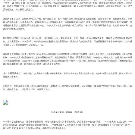
了18天，饿了啃口干馕，渴了就扒开沙子舔舔潮气。”风掠过田园掀起层层秋波，他突然抬头盯着我，眼神像刻刀般坚定：“振华，你是记
者，得把这些事记下来。以后每年这时候，我还在这儿等你，接着给你讲。”那天的阳光把他的影子拉得老长，与田园轮廓叠在一起，成了
我与他跨越二十余载约定的起点。
此后两千多个日夜，这场秋之约从未中断。每年霜降前后，四十七团的田埂上总会准时出现他的身影，军装熨得平整，军帽戴得周正，即便
锄头把磨得发亮，军装洗得发白，那身姿依旧如沙漠胡杨般挺拔。他带着我走遍团场每个角落，指着眼下的枣园说“这里当年是沙包堆”，指
着远处的水渠讲“这是我们用坎土曼刨出来的”，烽火岁月与屯垦故事从他口中流淌而出，细节具体到某场战斗的日期、某位战友的绰号，连
馕饼的裂纹都记得分明。
2025年11月22日，我再次踏上赴约之路，飞机翻越天山时，窗外的沙漠、河流、胡杨、松柏全被飘雪覆盖，像极了记忆里老兵染霜的发
色。上次见面是2022年8月9日，96岁的他仍能拄着拐杖在院子里散步，笑声能惊飞枝头的麻雀。可当我推开他乌鲁木齐家中的门，空气瞬
间凝固，心口像被重锤砸中，猛地沉了下去。
客厅陈设简单得近乎朴素，电视柜上的两张放大照片勾勒出岁月的轨迹：2011年作为老战士代表登上天安门，他身姿笔挺如松，眼神坚毅
如钢；2023年入党时的影像嵌在红绒相框里格外醒目，他的腰杆比往日更直。护理床摆在角落，98岁的老人蜷缩其上，洗得发白的棉布睡
衣罩着瘦削的身躯，凸起的骨节在肩膀上格外分明，较记忆里扛锄的模样瘦小了不止一圈。颧骨高耸，无牙的嘴角塌成浅沟，半闭的眼睛连
睫毛颤动都微弱不堪，唯有胸口的轻起伏，证明着生命的存在。
“爸，你看看谁来了？”杨世福的二女儿杨桂花端着水杯轻步走来，她的白发与皱纹和父亲如出一辙，她多年来照料老人起居，陪着从四十七
团搬来乌鲁木齐。
听到声音，杨世福缓缓睁眼，浑浊的目光在我脸上迟疑两秒，眼皮似坠铅般耷拉，又猛地撑起，嘴唇颤了半晌才挤出几个字：“哦……振
华，师电视台的……咱们约了20年，咋能不认识！”
记者采访老战士杨世福 （胡凌 摄）
一句话耗尽他所有气力，尾音带着明显轻喘，却让我攥着笔记本的手骤然松劲。我原本准备好的诸多问题——2011年天安门上的心情、201
3年写信的赤诚、2023年佩戴党员徽章时的激动——全都堵在嘴边，那些曾点亮他眼眸的往事，如今只换来缓缓摇头与哽咽的“记不清了”，
连“沙漠”“北京”“党徽”这三个刻进生命的词，都要攒足力气才勉强念出。