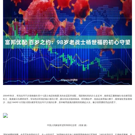
2004年秋末，塔克拉玛干沙漠南缘的四十七团土地还焐着夏末的余温富邦优配，我踩着松软的沙土走近时，杨世福正攥着锄头给自家田园
松土，脸庞被日头晒得发亮，军绿色旧军装的袖口卷到小臂，露出结实的肌肉线条。听到脚步声，他直起身用袖口擦汗，眼角皱纹里嵌着细
沙，说起1949年12月随大部队横穿塔克拉玛干沙漠的往事，原本略带疲惫的眼睛突然燃起火光，像沙漠里骤然亮起的星子。
中国人民解放军进军和田纪念馆 （胡凌 摄）
“那时候哪有路啊，全是严冬刺骨的沙子，走一步陷半尺。”他用锄头把在地上画着弯弯曲曲的行军路线，“1803名指战员，扛着枪背着粮，走